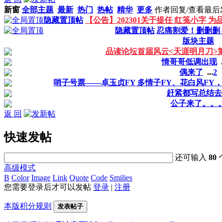
新窗
全部主题
最新
热门
热帖
精华
更多
作者
回复/查看
最后
隐藏置顶帖
【公告】202301关于提任 红笺小字
隐藏置顶帖
忍痛割爱！删删删
版块主题
品读论坛首届风云<天涯明月刀>
情哥哥低调出现
.
偶来了
...
2
哨子号票——卓玉贞FY 多情子FY、花白风FY
赶紧都写总结去
公子来了。。
返 回
快速发帖
还可输入
80
高级模式
B
Color
Image
Link
Quote
Code
Smilies
您需要登录后才可以发帖
登录
|
注册
本版积分规则
发表帖子