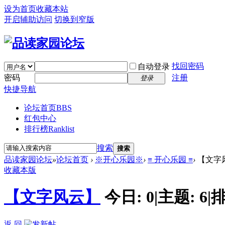
设为首页
收藏本站
开启辅助访问
切换到窄版
找回密码
自动登录
密码
注册
登录
快捷导航
论坛首页
BBS
红包中心
排行榜
Ranklist
搜索
搜索
品读家园论坛
»
论坛首页
›
※开心乐园※
›
≡ 开心乐园 ≡
›
【文字
收藏本版
【文字风云】
今日:
0
|
主题:
6
|
排
返 回