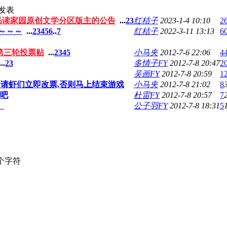
发表
 为品读家园原创文学分区版主的公告
...
2
3
红桔子
2023-1-4 10:10
2
～～～
...
2
3
4
5
6
..
7
红桔子
2022-3-11 13:13
6
第三轮投票贴
...
2
3
4
5
小马夹
2012-7-6 22:06
4
..
2
3
多情子FY
2012-7-8 20:47
2
吴画FY
2012-7-8 20:59
1
，请虾们立即改票,否则马上结束游戏
小马夹
2012-7-8 21:02
8
吧
杜雷FY
2012-7-8 20:57
7
。
公子羽FY
2012-7-8 18:31
5
个字符