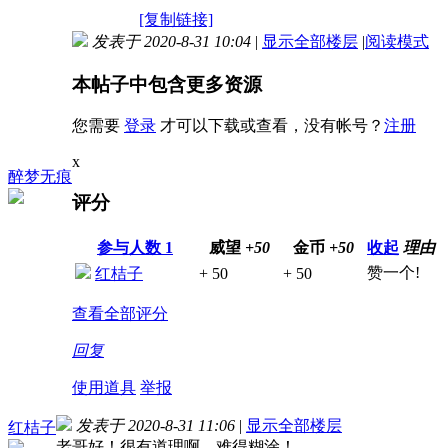
[复制链接]
发表于 2020-8-31 10:04
|
显示全部楼层
|
阅读模式
本帖子中包含更多资源
您需要
登录
才可以下载或查看，没有帐号？
注册
x
醉梦无痕
评分
参与人数
1
威望
+50
金币
+50
收起
理由
赞一个!
红桔子
+ 50
+ 50
查看全部评分
回复
使用道具
举报
发表于 2020-8-31 11:06
|
显示全部楼层
红桔子
老哥好！很有道理啊，难得糊涂！