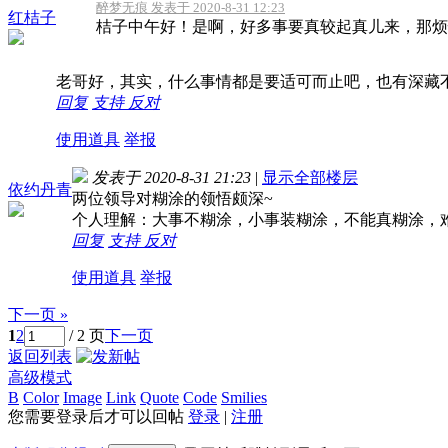
醉梦无痕 发表于 2020-8-31 12:23
红桔子
桔子中午好！是啊，好多事要真较起真儿来，那烦
老哥好，其实，什么事情都是要适可而止吧，也有深藏
回复
支持
反对
使用道具
举报
发表于 2020-8-31 21:23
|
显示全部楼层
依约丹青
两位领导对糊涂的领悟颇深~
个人理解：大事不糊涂，小事装糊涂，不能真糊涂，
回复
支持
反对
使用道具
举报
下一页 »
1
2
/ 2 页
下一页
返回列表
高级模式
B
Color
Image
Link
Quote
Code
Smilies
您需要登录后才可以回帖
登录
|
注册