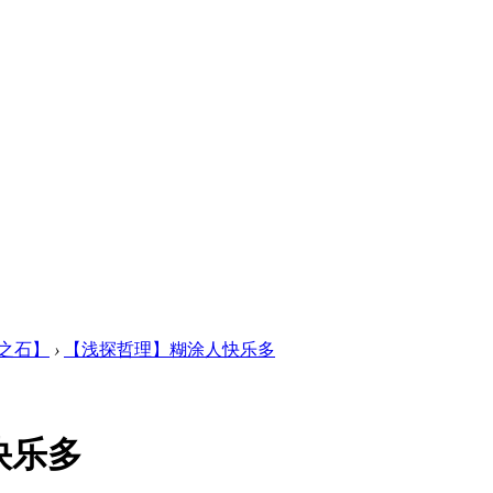
之石】
›
【浅探哲理】糊涂人快乐多
快乐多