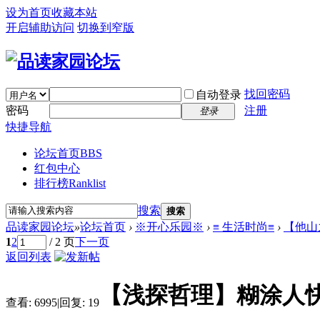
设为首页
收藏本站
开启辅助访问
切换到窄版
找回密码
自动登录
密码
注册
登录
快捷导航
论坛首页
BBS
红包中心
排行榜
Ranklist
搜索
搜索
品读家园论坛
»
论坛首页
›
※开心乐园※
›
≡ 生活时尚≡
›
【他山
1
2
/ 2 页
下一页
返回列表
【浅探哲理】糊涂人
查看:
6995
|
回复:
19