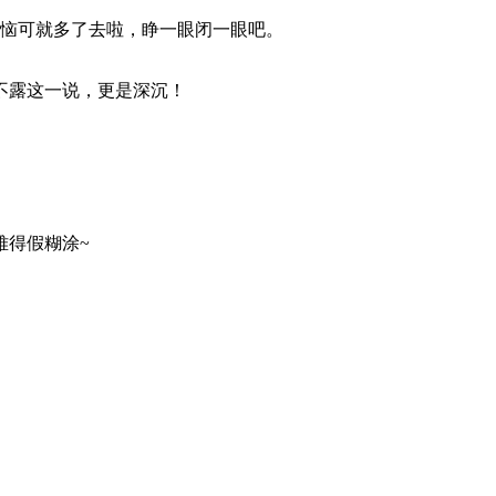
恼可就多了去啦，睁一眼闭一眼吧。
不露这一说，更是深沉！
难得假糊涂~