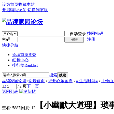
设为首页
收藏本站
开启辅助访问
切换到窄版
找回密码
自动登录
密码
注册
登录
快捷导航
论坛首页
BBS
红包中心
排行榜
Ranklist
搜索
搜索
品读家园论坛
»
论坛首页
›
※开心乐园※
›
≡ 生活时尚≡
›
【他山
1
2
/ 2 页
下一页
返回列表
【小幽默大道理】琐
查看:
5887
|
回复:
12