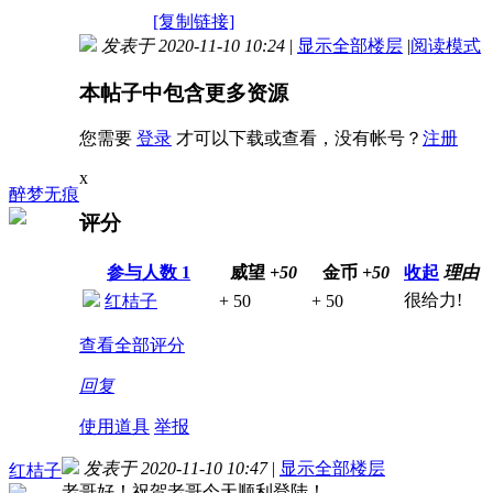
[复制链接]
发表于 2020-11-10 10:24
|
显示全部楼层
|
阅读模式
本帖子中包含更多资源
您需要
登录
才可以下载或查看，没有帐号？
注册
x
醉梦无痕
评分
参与人数
1
威望
+50
金币
+50
收起
理由
很给力!
红桔子
+ 50
+ 50
查看全部评分
回复
使用道具
举报
发表于 2020-11-10 10:47
|
显示全部楼层
红桔子
老哥好！祝贺老哥今天顺利登陆！