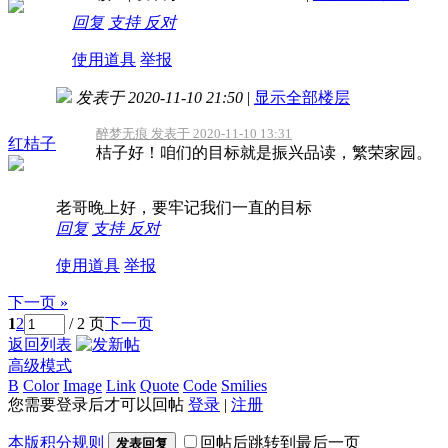
回复
支持
反对
使用道具
举报
发表于 2020-11-10 21:50
|
显示全部楼层
醉梦无痕 发表于 2020-11-10 13:31
红桔子
桔子好！咱们的目标就是振兴品读，繁荣家园。
老哥晚上好，要牢记我们一直的目标
回复
支持
反对
使用道具
举报
下一页 »
1
2
/ 2 页
下一页
返回列表
高级模式
B
Color
Image
Link
Quote
Code
Smilies
您需要登录后才可以回帖
登录
|
注册
本版积分规则
回帖后跳转到最后一页
发表回复