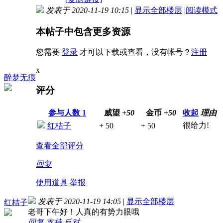
发表于 2020-11-19 10:15
|
显示全部楼层
|
阅读模式
本帖子中包含更多资源
您需要
登录
才可以下载或查看，没有帐号？
注册
x
醉梦无痕
评分
参与人数
1
威望
+50
金币
+50
收起
理由
很给力!
红桔子
+ 50
+ 50
查看全部评分
回复
使用道具
举报
发表于 2020-11-19 14:05
|
显示全部楼层
红桔子
老哥下午好！人真的有势力眼哦
回复
支持
反对