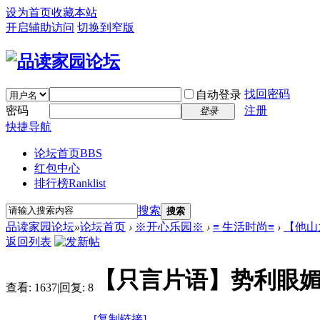
设为首页
收藏本站
开启辅助访问
切换到窄版
找回密码
自动登录
密码
注册
登录
快捷导航
论坛首页
BBS
红包中心
排行榜
Ranklist
搜索
搜索
品读家园论坛
»
论坛首页
›
※开心乐园※
›
≡ 生活时尚≡
›
【他山
返回列表
【只言片语】势利眼
查看:
1637
|
回复:
8
[复制链接]