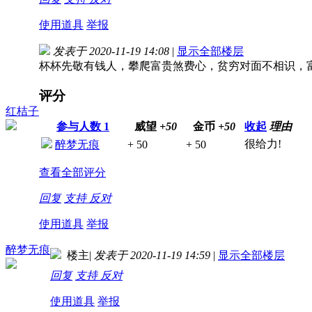
使用道具
举报
发表于 2020-11-19 14:08
|
显示全部楼层
杯杯先敬有钱人，攀爬富贵煞费心，贫穷对面不相识，
评分
红桔子
参与人数
1
威望
+50
金币
+50
收起
理由
很给力!
醉梦无痕
+ 50
+ 50
查看全部评分
回复
支持
反对
使用道具
举报
醉梦无痕
楼主
|
发表于 2020-11-19 14:59
|
显示全部楼层
回复
支持
反对
使用道具
举报