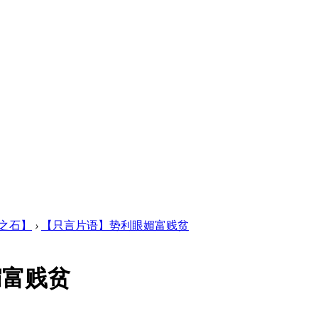
之石】
›
【只言片语】势利眼媚富贱贫
媚富贱贫