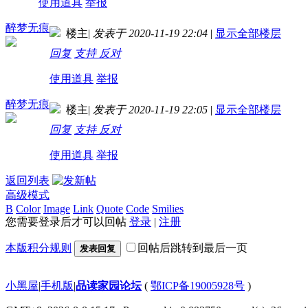
使用道具
举报
醉梦无痕
楼主
|
发表于 2020-11-19 22:04
|
显示全部楼层
回复
支持
反对
使用道具
举报
醉梦无痕
楼主
|
发表于 2020-11-19 22:05
|
显示全部楼层
回复
支持
反对
使用道具
举报
返回列表
高级模式
B
Color
Image
Link
Quote
Code
Smilies
您需要登录后才可以回帖
登录
|
注册
本版积分规则
回帖后跳转到最后一页
发表回复
小黑屋
|
手机版
|
品读家园论坛
(
鄂ICP备19005928号
)