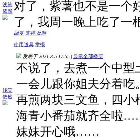
对了，紫薯也不是一个
浅笑
依然
了，我周一晚上吃了一
回复
支持
反对
使用道具
举报
发表于 2021-3-5 17:55
|
显示全部楼层
不说了，去煮一个中型
一会儿跟你姐夫分着吃
浅笑
再煎两块三文鱼，四小
依然
海青小番茄就齐全啦…
妹妹开心哦……