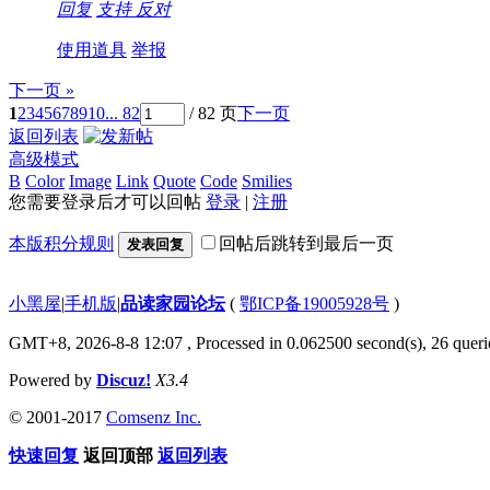
回复
支持
反对
使用道具
举报
下一页 »
1
2
3
4
5
6
7
8
9
10
... 82
/ 82 页
下一页
返回列表
高级模式
B
Color
Image
Link
Quote
Code
Smilies
您需要登录后才可以回帖
登录
|
注册
本版积分规则
回帖后跳转到最后一页
发表回复
小黑屋
|
手机版
|
品读家园论坛
(
鄂ICP备19005928号
)
GMT+8, 2026-8-8 12:07
, Processed in 0.062500 second(s), 26 querie
Powered by
Discuz!
X3.4
© 2001-2017
Comsenz Inc.
快速回复
返回顶部
返回列表