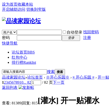
设为首页
收藏本站
开启辅助访问
切换到窄版
找回密码
自动登录
密码
注册
登录
快捷导航
论坛首页
BBS
红包中心
排行榜
Ranklist
搜索
搜索
品读家园论坛
»
论坛首页
›
※开心乐园※
›
≡ 开心乐园 ≡
›
开一
1
2
3
4
5
6
7
8
9
10
... 82
/ 82 页
下一页
返回列表
[灌水]
开一贴灌水
查看:
81389
|
回复:
815