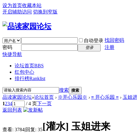
设为首页
收藏本站
开启辅助访问
切换到窄版
找回密码
自动登录
密码
注册
登录
快捷导航
论坛首页
BBS
红包中心
排行榜
Ranklist
搜索
搜索
品读家园论坛
»
论坛首页
›
※开心乐园※
›
≡ 开心乐园 ≡
›
玉姐
1
2
3
4
/ 4 页
下一页
返回列表
[灌水]
玉姐进来
查看:
3784
|
回复:
35