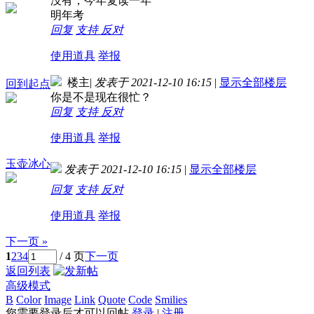
没有，今年复读一年
明年考
回复
支持
反对
使用道具
举报
楼主
|
发表于 2021-12-10 16:15
|
显示全部楼层
回到起点
你是不是现在很忙？
回复
支持
反对
使用道具
举报
玉壶冰心
发表于 2021-12-10 16:15
|
显示全部楼层
回复
支持
反对
使用道具
举报
下一页 »
1
2
3
4
/ 4 页
下一页
返回列表
高级模式
B
Color
Image
Link
Quote
Code
Smilies
您需要登录后才可以回帖
登录
|
注册