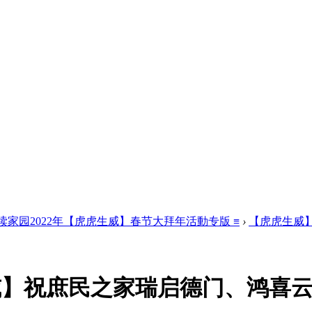
品读家园2022年【虎虎生威】春节大拜年活動专版 ≡
›
【虎虎生威
威】祝庶民之家瑞启德门、鸿喜