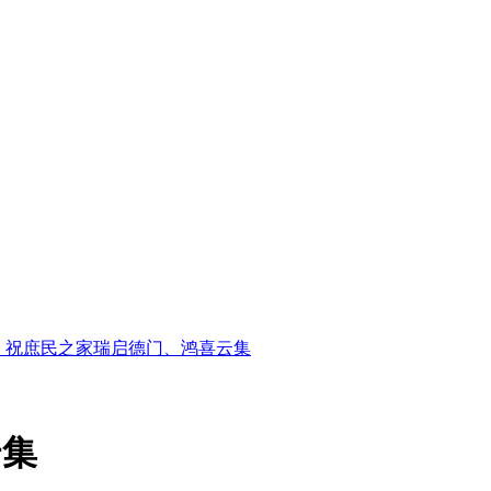
】祝庶民之家瑞启德门、鸿喜云集
云集