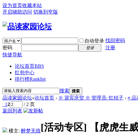
设为首页
收藏本站
开启辅助访问
切换到窄版
找回密码
自动登录
密码
注册
登录
快捷导航
论坛首页
BBS
红包中心
排行榜
Ranklist
搜索
搜索
品读家园论坛
»
论坛首页
›
※ 迎宾庆贺 ※ 管理员: 红桔子
›
≡ 
1
2
/ 2 页
返回列表
[活动专区]
【虎虎生
楼主:
醉梦无痕