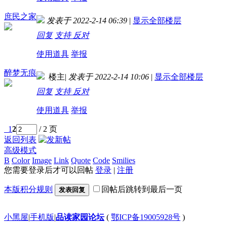
庶民之家
发表于 2022-2-14 06:39
|
显示全部楼层
回复
支持
反对
使用道具
举报
醉梦无痕
楼主
|
发表于 2022-2-14 10:06
|
显示全部楼层
回复
支持
反对
使用道具
举报
1
2
/ 2 页
返回列表
高级模式
B
Color
Image
Link
Quote
Code
Smilies
您需要登录后才可以回帖
登录
|
注册
本版积分规则
回帖后跳转到最后一页
发表回复
小黑屋
|
手机版
|
品读家园论坛
(
鄂ICP备19005928号
)