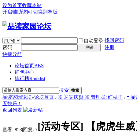
设为首页
收藏本站
开启辅助访问
切换到窄版
找回密码
自动登录
密码
注册
登录
快捷导航
论坛首页
BBS
红包中心
排行榜
Ranklist
搜索
搜索
品读家园论坛
»
论坛首页
›
※ 迎宾庆贺 ※ 管理员: 红桔子
›
≡ 
五快乐！
返回列表
[活动专区]
【虎虎生威
查看:
853
|
回复:
7