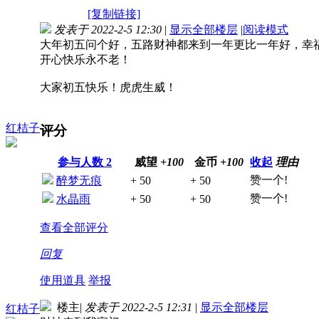
[复制链接]
发表于 2022-2-5 12:30
|
显示全部楼层
|
阅读模式
大年初五问个好，五路财神都来到一年更比一年好，幸
开心快乐永不老！
大家初五快乐！虎虎生威！
红桔子
评分
参与人数
2
威望
+100
金币
+100
收起
理由
赞一个!
醉梦无痕
+ 50
+ 50
赞一个!
水晶雨
+ 50
+ 50
查看全部评分
回复
使用道具
举报
楼主
|
发表于 2022-2-5 12:31
|
显示全部楼层
红桔子