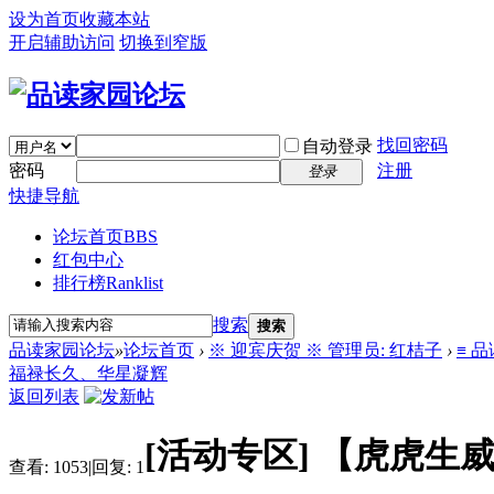
设为首页
收藏本站
开启辅助访问
切换到窄版
找回密码
自动登录
密码
注册
登录
快捷导航
论坛首页
BBS
红包中心
排行榜
Ranklist
搜索
搜索
品读家园论坛
»
论坛首页
›
※ 迎宾庆贺 ※ 管理员: 红桔子
›
≡ 
福禄长久、华星凝辉
返回列表
[活动专区]
【虎虎生
查看:
1053
|
回复:
1