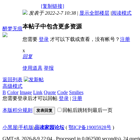
[复制链接]
发表于 2022-2-7 10:38
|
显示全部楼层
|
阅读模式
本帖子中包含更多资源
醉梦无痕
您需要
登录
才可以下载或查看，没有帐号？
注册
x
回复
使用道具
举报
返回列表
高级模式
B
Color
Image
Link
Quote
Code
Smilies
您需要登录后才可以回帖
登录
|
注册
本版积分规则
回帖后跳转到最后一页
发表回复
小黑屋
|
手机版
|
品读家园论坛
(
鄂ICP备19005928号
)
GMT+8, 2026-8-9 22:04
, Processed in 0.062500 second(s), 24 querie