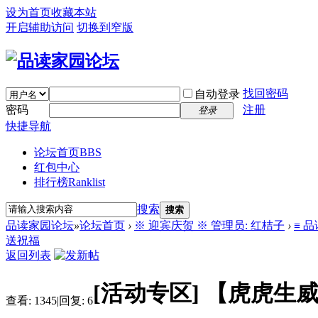
设为首页
收藏本站
开启辅助访问
切换到窄版
找回密码
自动登录
密码
注册
登录
快捷导航
论坛首页
BBS
红包中心
排行榜
Ranklist
搜索
搜索
品读家园论坛
»
论坛首页
›
※ 迎宾庆贺 ※ 管理员: 红桔子
›
≡ 
送祝福
返回列表
[活动专区]
【虎虎生
查看:
1345
|
回复:
6