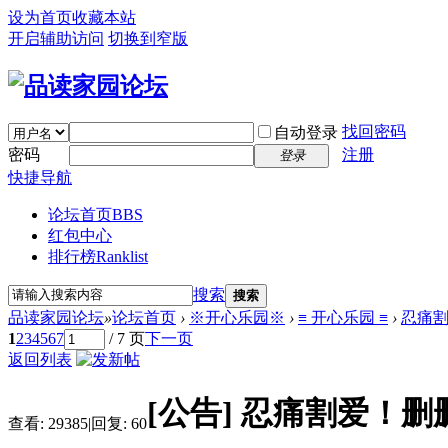
设为首页
收藏本站
开启辅助访问
切换到窄版
找回密码
自动登录
密码
注册
登录
快捷导航
论坛首页
BBS
红包中心
排行榜
Ranklist
搜索
搜索
品读家园论坛
»
论坛首页
›
※开心乐园※
›
≡ 开心乐园 ≡
›
忍痛
1
2
3
4
5
6
7
/ 7 页
下一页
返回列表
[公告]
忍痛割爱！删
查看:
29385
|
回复:
60