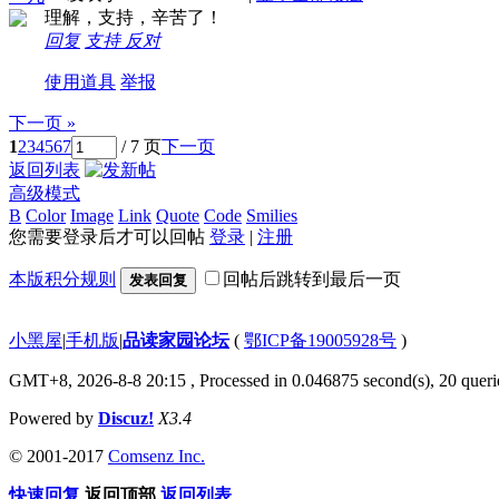
理解，支持，辛苦了！
回复
支持
反对
使用道具
举报
下一页 »
1
2
3
4
5
6
7
/ 7 页
下一页
返回列表
高级模式
B
Color
Image
Link
Quote
Code
Smilies
您需要登录后才可以回帖
登录
|
注册
本版积分规则
回帖后跳转到最后一页
发表回复
小黑屋
|
手机版
|
品读家园论坛
(
鄂ICP备19005928号
)
GMT+8, 2026-8-8 20:15
, Processed in 0.046875 second(s), 20 querie
Powered by
Discuz!
X3.4
© 2001-2017
Comsenz Inc.
快速回复
返回顶部
返回列表