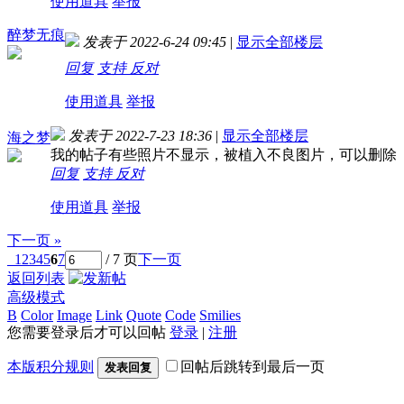
使用道具
举报
醉梦无痕
发表于 2022-6-24 09:45
|
显示全部楼层
回复
支持
反对
使用道具
举报
发表于 2022-7-23 18:36
|
显示全部楼层
海之梦
我的帖子有些照片不显示，被植入不良图片，可以删除
回复
支持
反对
使用道具
举报
下一页 »
1
2
3
4
5
6
7
/ 7 页
下一页
返回列表
高级模式
B
Color
Image
Link
Quote
Code
Smilies
您需要登录后才可以回帖
登录
|
注册
本版积分规则
回帖后跳转到最后一页
发表回复