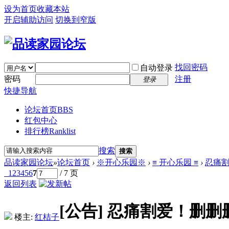
设为首页
收藏本站
开启辅助访问
切换到窄版
找回密码
自动登录
密码
注册
登录
快捷导航
论坛首页
BBS
红包中心
排行榜
Ranklist
搜索
搜索
品读家园论坛
»
论坛首页
›
※开心乐园※
›
≡ 开心乐园 ≡
›
忍痛
1
2
3
4
5
6
7
/ 7 页
返回列表
[公告]
忍痛割爱！删删
楼主:
红桔子