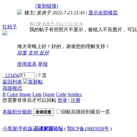
[复制链接]
楼主
|
发表于 2022-7-23 21:41
|
显示全部楼层
海之梦 发表于 2022-7-23 18:36
红桔子
我的帖子有些照片不显示，被植入不良图片，可以
海大哥晚上好！好的，谢谢您的理解支持！
回复
支持
反对
使用道具
举报
1
2
3
4
5
6
7
/ 7 页
返回列表
高级模式
B
Color
Image
Link
Quote
Code
Smilies
您需要登录后才可以回帖
登录
|
注册
本版积分规则
回帖后跳转到最后一页
发表回复
小黑屋
|
手机版
|
品读家园论坛
(
鄂ICP备19005928号
)