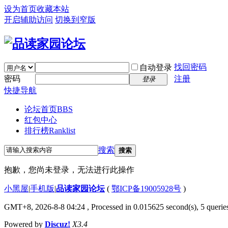
设为首页
收藏本站
开启辅助访问
切换到窄版
找回密码
自动登录
密码
注册
登录
快捷导航
论坛首页
BBS
红包中心
排行榜
Ranklist
搜索
搜索
抱歉，您尚未登录，无法进行此操作
小黑屋
|
手机版
|
品读家园论坛
(
鄂ICP备19005928号
)
GMT+8, 2026-8-8 04:24
, Processed in 0.015625 second(s), 5 queries
Powered by
Discuz!
X3.4