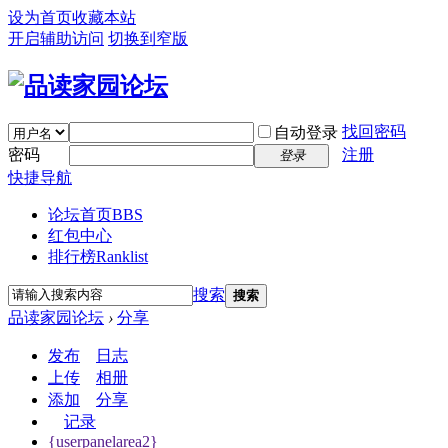
设为首页
收藏本站
开启辅助访问
切换到窄版
找回密码
自动登录
密码
注册
登录
快捷导航
论坛首页
BBS
红包中心
排行榜
Ranklist
搜索
搜索
品读家园论坛
›
分享
发布
日志
上传
相册
添加
分享
记录
{userpanelarea2}