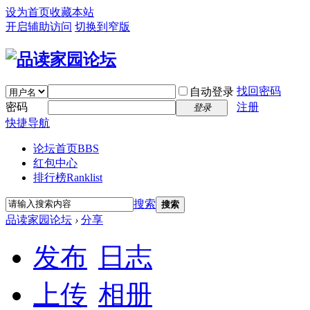
设为首页
收藏本站
开启辅助访问
切换到窄版
找回密码
自动登录
密码
注册
登录
快捷导航
论坛首页
BBS
红包中心
排行榜
Ranklist
搜索
搜索
品读家园论坛
›
分享
发布
日志
上传
相册