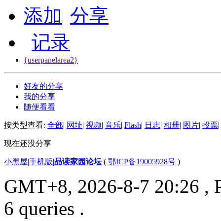
添加
分享
记录
{userpanelarea2}
好友的分享
我的分享
随便看看
按类型查看:
全部
|
网址
|
视频
|
音乐
|
Flash
|
日志
|
相册
|
图片
|
投票
|
现在还没分享
小黑屋
|
手机版
|
品读家园论坛
(
鄂ICP备19005928号
)
GMT+8, 2026-8-7 20:26
, 
6 queries .