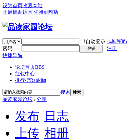
设为首页
收藏本站
开启辅助访问
切换到窄版
找回密码
自动登录
密码
注册
登录
快捷导航
论坛首页
BBS
红包中心
排行榜
Ranklist
搜索
搜索
品读家园论坛
›
分享
发布
日志
上传
相册