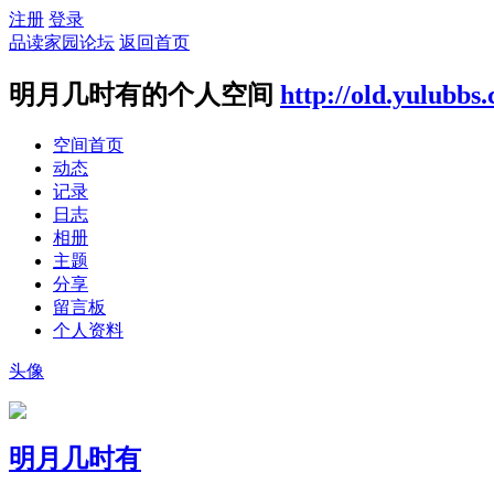
注册
登录
品读家园论坛
返回首页
明月几时有的个人空间
http://old.yulubbs
空间首页
动态
记录
日志
相册
主题
分享
留言板
个人资料
头像
明月几时有