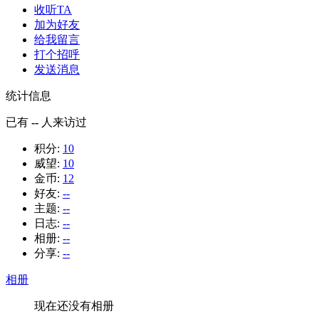
收听TA
加为好友
给我留言
打个招呼
发送消息
统计信息
已有
--
人来访过
积分:
10
威望:
10
金币:
12
好友:
--
主题:
--
日志:
--
相册:
--
分享:
--
相册
现在还没有相册