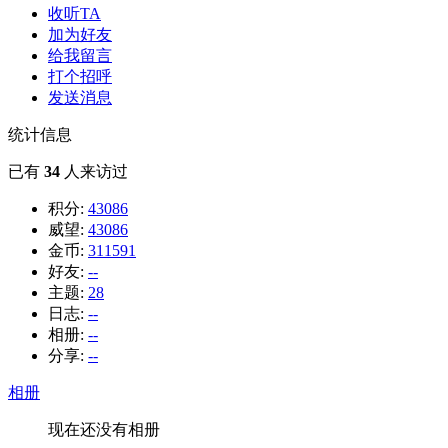
收听TA
加为好友
给我留言
打个招呼
发送消息
统计信息
已有
34
人来访过
积分:
43086
威望:
43086
金币:
311591
好友:
--
主题:
28
日志:
--
相册:
--
分享:
--
相册
现在还没有相册