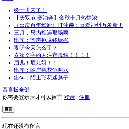
终于进来了！
【庆双节 赛油会】金秋十月热情浓
（喜庆百年华诞）打油诗：喜看神州万象新！
三月，只为相遇那场雨
出句：莺声挑逗钱塘柳
哎呀今天怎么了？
喜欢文字的人注定孤独！！！！
眉儿！眉儿姐！！
出句：临岸桃花争照水
出句：陌上飞花迷燕子
留言板
全部
你需要登录后才可以留言
登录
|
注册
留言
现在还没有留言