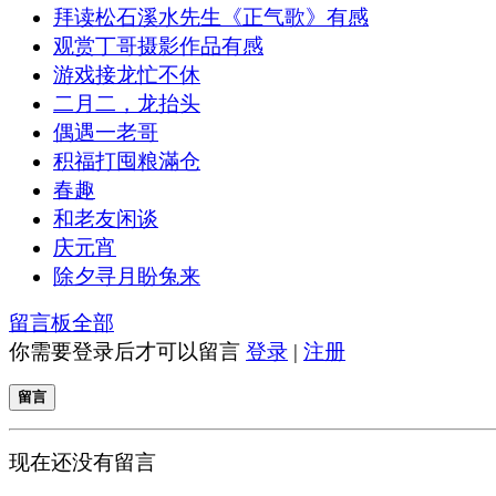
拜读松石溪水先生《正气歌》有感
观赏丁哥摄影作品有感
游戏接龙忙不休
二月二，龙抬头
偶遇一老哥
积福打囤粮滿仓
春趣
和老友闲谈
庆元宵
除夕寻月盼兔来
留言板
全部
你需要登录后才可以留言
登录
|
注册
留言
现在还没有留言