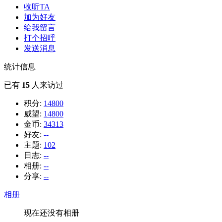
收听TA
加为好友
给我留言
打个招呼
发送消息
统计信息
已有
15
人来访过
积分:
14800
威望:
14800
金币:
34313
好友:
--
主题:
102
日志:
--
相册:
--
分享:
--
相册
现在还没有相册