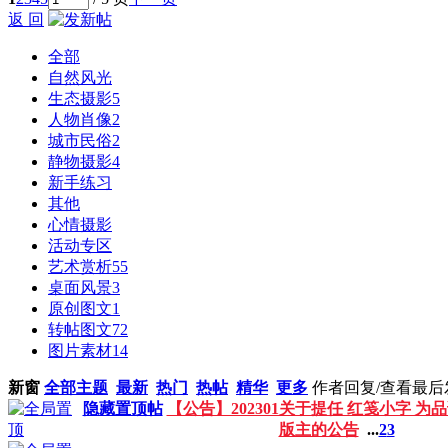
返 回
全部
自然风光
生态摄影
5
人物肖像
2
城市民俗
2
静物摄影
4
新手练习
其他
心情摄影
活动专区
艺术赏析
55
桌面风景
3
原创图文
1
转帖图文
72
图片素材
14
新窗
全部主题
最新
热门
热帖
精华
更多
作者
回复/查看
最后
隐藏置顶帖
【公告】202301关于提任 红笺小字 
版主的公告
...
2
3