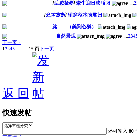
[
生态摄影
]
牵牛迎日映骄阳
...
2
[
艺术赏析
]
望穿秋水盼君归
路……（美到心醉）
自然景观
...
2
3
4
下一页 »
1
2
3
4
5
/ 5 页
下一页
返 回
快速发帖
还可输入
80