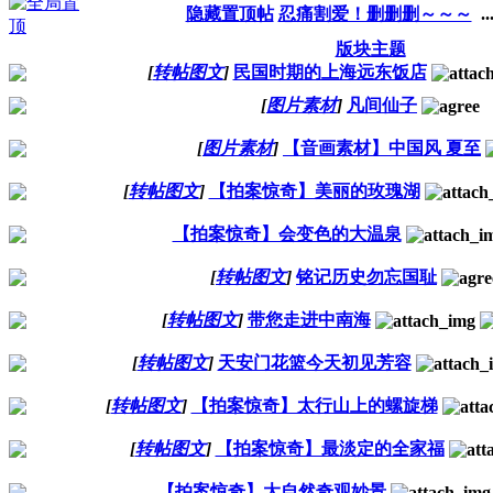
隐藏置顶帖
忍痛割爱！删删删～～～
..
版块主题
[
转帖图文
]
民国时期的上海远东饭店
[
图片素材
]
凡间仙子
[
图片素材
]
【音画素材】中国风 夏至
[
转帖图文
]
【拍案惊奇】美丽的玫瑰湖
【拍案惊奇】会变色的大温泉
[
转帖图文
]
铭记历史勿忘国耻
[
转帖图文
]
带您走进中南海
[
转帖图文
]
天安门花篮今天初见芳容
[
转帖图文
]
【拍案惊奇】太行山上的螺旋梯
[
转帖图文
]
【拍案惊奇】最淡定的全家福
【拍案惊奇】大自然奇观妙景