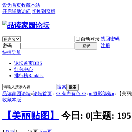
设为首页
收藏本站
开启辅助访问
切换到窄版
找回密码
自动登录
密码
注册
登录
快捷导航
论坛首页
BBS
红包中心
排行榜
Ranklist
搜索
搜索
品读家园论坛
»
论坛首页
›
※ 有声有色 ※
›
≡ 摄影部落≡
›
【美丽
收藏本版
【美丽贴图】
今日:
0
|
主题:
195
1
2
3
4
5
/ 5 页
下一页