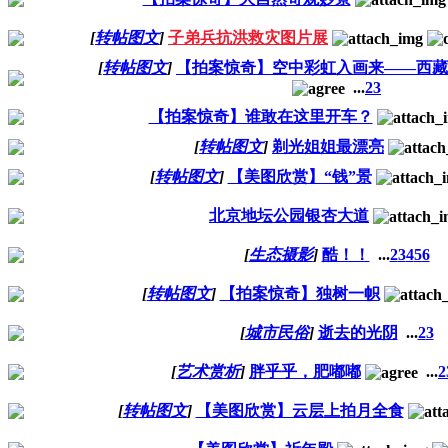
[
转帖图文
]
子弟兵抗洪救灾图片展
[
转帖图文
]
【拍案惊奇】空中彩虹入画来——西藏
...
2
3
【拍案惊奇】谁敢在这里开车？
[
转帖图文
]
剃光姐姐最漂亮
[
转帖图文
]
【美图欣赏】“钱”景
北京地坛公园银杏大道
[
生态摄影
]
酷！！
...
2
3
4
5
6
[
转帖图文
]
【拍案惊奇】独树一帜
[
城市民俗
]
逝去的光阴
...
2
3
[
艺术赏析
]
胖乎乎，肥嘟嘟
...
2
[
转帖图文
]
【美图欣赏】云层上拍月全食