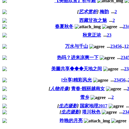
【美图欣赏】祈年殿
[
艺术赏析
]
梅韵
...
2
西藏甘孜之魅
...
2
春夏秋冬
...
2
3
秋意正浓
...
2
3
万水与千山
...
2
3
4
5
6
..
12
热吗？进来凉爽一下
...
2
3
4
美圖共享◆◆◆天地之间
...
2
3
[分享]精彩风光
...
2
3
4
5
6
..
[
人物肖像
]
青春·靓丽越南女
...
雪乡
...
2
[
生态摄影
]
国家地理2017
..
[
生态摄影
]
塔川秋色
...
2
3
昨晚的月亮
.