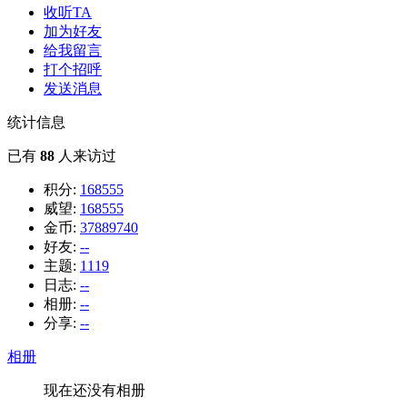
收听TA
加为好友
给我留言
打个招呼
发送消息
统计信息
已有
88
人来访过
积分:
168555
威望:
168555
金币:
37889740
好友:
--
主题:
1119
日志:
--
相册:
--
分享:
--
相册
现在还没有相册