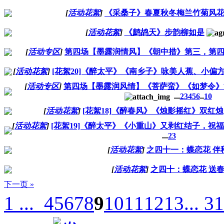
[
活动花絮
]
《采桑子》春夏秋冬梅兰竹菊风
[
活动花絮
]
《鹧鸪天》步韵柳如是
[
活动专区
]
第四场【墨露润情风】《朝中措》第三，第
[
活动花絮
]
[花絮20]《醉太平》《南乡子》咏美人蕉、小偏
[
活动专区
]
第四场【墨露润风情】《菩萨蛮》《如梦令》
...
2
3
4
5
6
..
10
[
活动花絮
]
[花絮18]《醉春风》《烛影摇红》双红烛
[
活动花絮
]
[花絮19]《醉太平》《小重山》又剥红结子，祝
...
2
3
[
活动花絮
]
之四十一：蝶恋花 伴
[
活动花絮
]
之四十：蝶恋花 送
下一页 »
1 ...
4
5
6
7
8
9
10
11
12
13
... 31