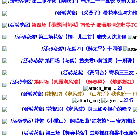
[
活动花絮
]
第二场花絮【南歌子】弱水三千一瓢饮 次韵夫君
[
活动花絮
]
《采桑子》看花事业与方
[
活动专区
]
第四场【墨露润情风】南歌子 那语那情怎归零T
[
活动花絮
]
第二场花絮【梧叶儿二首】赠夫人沈宜修
[
活动花絮
]
[花絮21]《醉太平》十四部
[
活动花絮
]
第四场【花絮】携夫君to黄道周【一斛珠】
[
活动花絮
]
《高阳台》寄我三三友
.
[
活动专区
]
第四场【莫露润风清】《醉春风》《烛影摇红》
...
2
3
[
活动花絮
]
[花絮17]《定风波》《山花子》我也粉一
...
2
3
4
5
[
活动花絮
]
[花絮16]《定风波》良玉如今担心的啥？
[
活动专区
]
花絮《小重山》 翻唱歌曲*红衣染* --- 寄方维仪
[
活动花絮
]
第三场【舞会花絮】烛影摇红和梁小玉兼