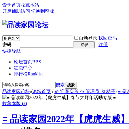
设为首页
收藏本站
开启辅助访问
切换到窄版
找回密码
自动登录
密码
注册
登录
快捷导航
论坛首页
BBS
红包中心
排行榜
Ranklist
搜索
搜索
品读家园论坛
»
论坛首页
›
※ 迎宾庆贺 ※ 管理员: 红桔子
›
≡ 
收藏本版
(
2
)
≡ 品读家园2022年【虎虎生威