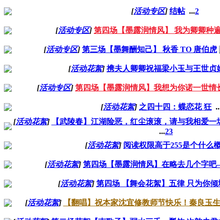
[
活动专区
]
结帖
...
2
[
活动专区
]
第四场【墨露润情风】 我为卿卿种
[
活动专区
]
第三场【墨舞酬知己】 秋香 TO 唐伯虎
[
活动花絮
]
携夫人卿卿祝福梁小玉与王世贞
[
活动专区
]
第四场【墨露润情风】我想为你诺一世情
[
活动花絮
]
之四十四：蝶恋花 狂
..
[
活动花絮
]
【武陵春】江湖险恶，红尘滚滚，请与我相爱一场
...
2
3
[
活动花絮
]
阅读权限高于255是个什么
[
活动花絮
]
第四场【墨露润情风】在略去几个字吧
[
活动花絮
]
第四场 【舞会花絮】五律 只为你倾
[
活动花絮
]
【翻唱】祝本家沈宜修教师节快乐！秦良玉