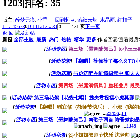
1203
|
排名:
35
版主:
醉梦无痕
,
小乖。
,
回到起点
,
落纸云烟
,
水晶雨
,
红桔子
1 ...
4
5
6
7
8
9
10
11
12
13
... 31
/ 31 页
下一页
返 回
新窗
全部主题
最新
热门
热帖
精华
更多
作者
回复/查看
最后
[
活动专区
]
第三场【墨舞酬知己】to小玉玉
[
活动花絮
]
【翻唱】等你等了那么久TO
[
活动花絮
]
与你沉醉在红情绿意中 和夫
[
活动专区
]
第四场【墨露润情风】重楼叠月 最
[
活动花絮
]
第三场花絮【花蝶七唱】携夫君祝福小虎莫邪
[
活动花絮
]
【翻唱】赠宜修（教师节快乐）、小邪（我的
...
2
3
4
5
6
..
11
[
活动专区
]
第三场【墨舞酬知己】南歌子两首 诗香煮韵品
...
2
3
4
5
[
活动花絮
]
贺小姐姐教师节快乐 沈老师