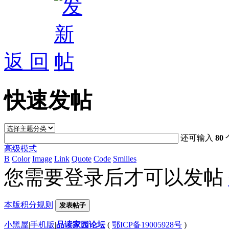
返 回
快速发帖
还可输入
80
高级模式
B
Color
Image
Link
Quote
Code
Smilies
您需要登录后才可以发帖
本版积分规则
发表帖子
小黑屋
|
手机版
|
品读家园论坛
(
鄂ICP备19005928号
)