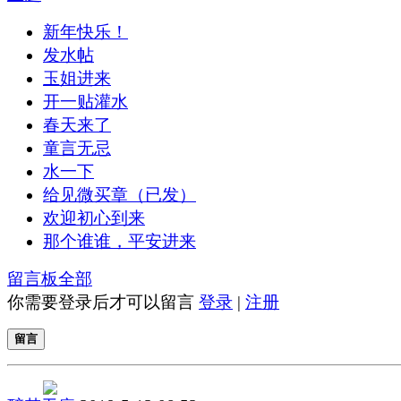
新年快乐！
发水帖
玉姐进来
开一贴灌水
春天来了
童言无忌
水一下
给见微买章（已发）
欢迎初心到来
那个谁谁，平安进来
留言板
全部
你需要登录后才可以留言
登录
|
注册
留言