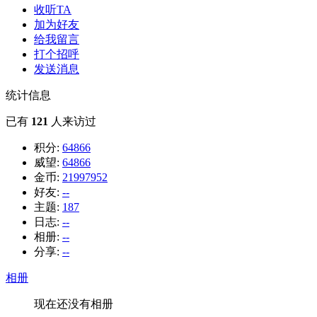
收听TA
加为好友
给我留言
打个招呼
发送消息
统计信息
已有
121
人来访过
积分:
64866
威望:
64866
金币:
21997952
好友:
--
主题:
187
日志:
--
相册:
--
分享:
--
相册
现在还没有相册