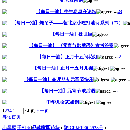
和老友闲谈
【每日一油】生生息息在论坛
...
2
3
【每日一油】炖吊子——老北京小吃打油诗系列（77）
【每日一油】处世经
【每日一油】 《元宵节歇后语》参考答案
【每日一油】正月十五闹花灯
...
2
【每日一油】正月十五月儿圆
【每日一油】品读朋友元宵节快乐
.
【每日一油】元宵节歇后语
...
2
中华儿女志如钢
1
2
3
4
/ 4 页
下一页
导读首页
小黑屋
|
手机版
|
品读家园论坛
(
鄂ICP备19005928号
)