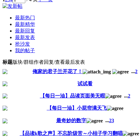
最新热门
最新精华
最新回复
最新发表
抢沙发
我的帖子
标题
版块/群组
作者
回复/查看
最后发表
俺家的君子兰开花了！
...
2
试试看
【每日一油】品读页面美无暇
...
2
【每日一油】小屁帘满天飞
最奇妙的数字
...
2
3
【品读k歌之声】不忘阶级苦～小桔子学习翻唱