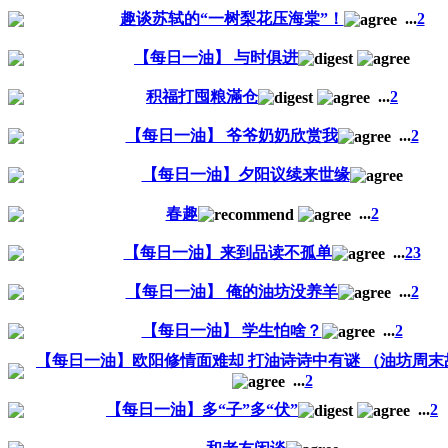
趣谈苏轼的“一树梨花压海棠”！
...
2
【每日一油】 与时俱进
积福打囤粮滿仓
...
2
【每日一油】 爷爷奶奶欣赏我
...
2
【每日一油】夕阳议续来世缘
春趣
...
2
【每日一油】来到品读不孤单
...
2
3
【每日一油】 俺的油坊没养羊
...
2
【每日一油】 学生怕啥？
...
2
【每日一油】欧阳修情面难却 打油诗诗中有谜 （油坊周末
...
2
【每日一油】多“子”多“伏”
...
2