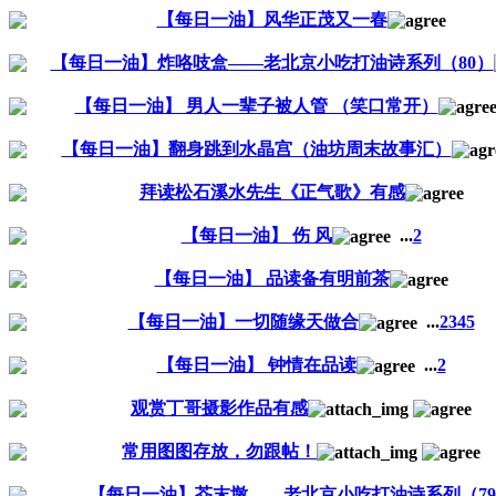
【每日一油】风华正茂又一春
【每日一油】炸咯吱盒——老北京小吃打油诗系列（80）
【每日一油】 男人一辈子被人管 （笑口常开）
【每日一油】翻身跳到水晶宫（油坊周末故事汇）
拜读松石溪水先生《正气歌》有感
【每日一油】 伤 风
...
2
【每日一油】 品读备有明前茶
【每日一油】一切随缘天做合
...
2
3
4
5
【每日一油】 钟情在品读
...
2
观赏丁哥摄影作品有感
常用图图存放，勿跟帖！
【每日一油】芥末墩——老北京小吃打油诗系列（7