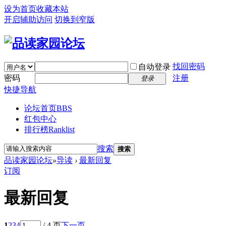
设为首页
收藏本站
开启辅助访问
切换到窄版
找回密码
自动登录
密码
注册
登录
快捷导航
论坛首页
BBS
红包中心
排行榜
Ranklist
搜索
搜索
品读家园论坛
»
导读
›
最新回复
订阅
最新回复
1
2
3
4
/ 4 页
下一页