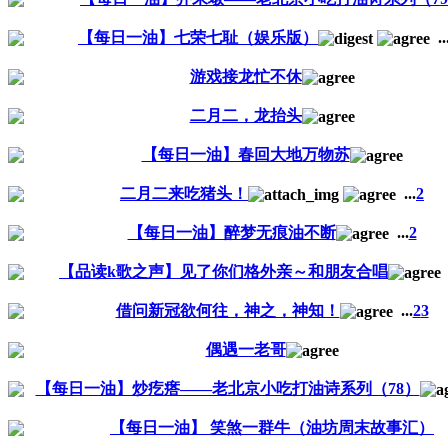
【每日一油】七荣七耻（娱乐版）
..
游戏接龙忙不休
二月二，龙抬头
【每日一油】春回大地万物苏
二月二来吃猪头！
...
2
【每日一油】醉梦无痕油不断
...
2
【品读k歌之声】见了你们格外亲～和朋友合唱
借问新冠欲何往，神之，神知！
...
2
3
偶遇一老哥
【每日一油】炒疙瘩——老北京小吃打油诗系列（78）
【每日一油】 笑煞一群牛（油坊周末故事汇）