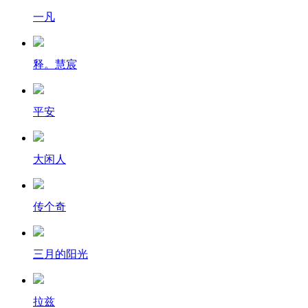
一凡
释。慧宸
平安
大闲人
传个奇
三月的阳光
拉兹