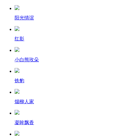
阳光情谊
红影
小白熊玫朵
铁豹
烟柳人家
凝眸飘香