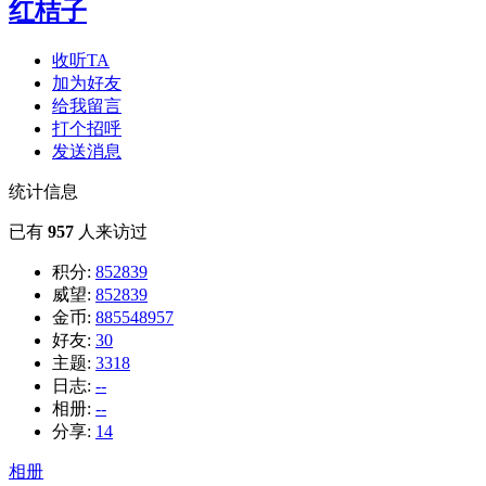
红桔子
收听TA
加为好友
给我留言
打个招呼
发送消息
统计信息
已有
957
人来访过
积分:
852839
威望:
852839
金币:
885548957
好友:
30
主题:
3318
日志:
--
相册:
--
分享:
14
相册